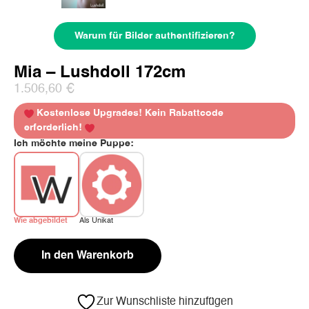
Warum für Bilder authentifizieren?
Mia – Lushdoll 172cm
1.506,60
€
Kostenlose Upgrades! Kein Rabattcode
erforderlich!
Ich möchte meine Puppe:
Wie abgebildet
Als Unikat
In den Warenkorb
Zur Wunschliste hinzufügen