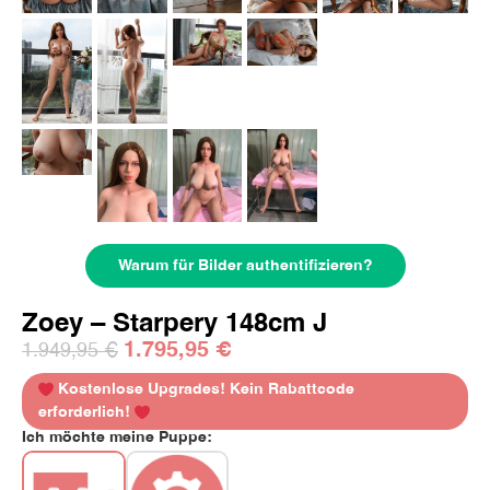
Warum für Bilder authentifizieren?
Zoey – Starpery 148cm J
1.795,95
€
1.949,95
€
Kostenlose Upgrades! Kein Rabattcode
erforderlich!
Ich möchte meine Puppe: