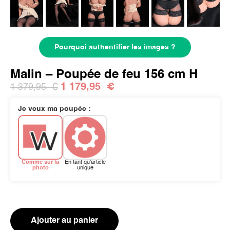
Pourquoi authentifier les images ?
Malin – Poupée de feu 156 cm H
1 179,95
€
1 379,95
€
Je veux ma poupée :
Comme sur la
En tant qu'article
photo
unique
Ajouter au panier